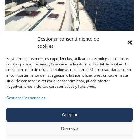
Gestionar consentimiento de
cookies
Semana Santa 2024
Para ofrecer las mejores experiencias, utilizamos tecnologías como las
Travesias
14/03/2024
cookies para almacenar y/o acceder a la información del dispositivo. El
Para esta Semana Santa estamos preparando una
consentimiento de estas tecnologías nos permitirá procesar datos como
el comportamiento de navegación o las identificaciones únicas en este
travesía a Cabo de Gata.El plan es salir de nuestra
sitio. No consentir o retirar el consentimiento, puede afectar
base en Benalmádena el jueves 28 con rumbo al
negativamente a ciertas características y funciones.
Puerto de Almerimar para pasar allí la noche.A la
mañana del viernes 29 zarparemos rumbo a Cabo de
Gestionar los servicios
Gata, navegar y fondear por las calas de la Isleta del
Moro,…
Aceptar
Denegar