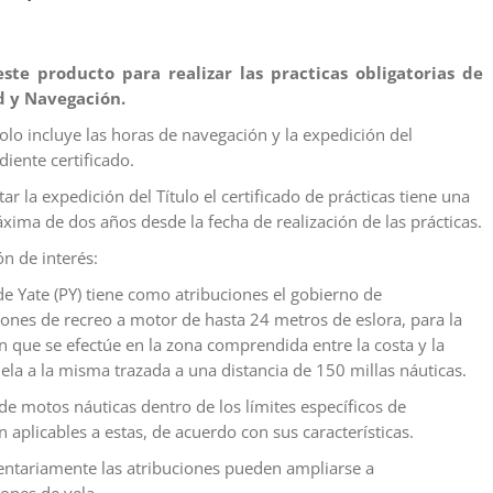
precio
precio
original
actual
era:
es:
ste producto para realizar las practicas obligatorias de
d y Navegación.
600,00 €.
500,00 €.
solo incluye las horas de navegación y la expedición del
iente certificado.
tar la expedición del Título el certificado de prácticas tiene una
xima de dos años desde la fecha de realización de las prácticas.
n de interés:
de Yate (PY) tiene como atribuciones el gobierno de
nes de recreo a motor de hasta 24 metros de eslora, para la
 que se efectúe en la zona comprendida entre la costa y la
lela a la misma trazada a una distancia de 150 millas náuticas.
e motos náuticas dentro de los límites específicos de
 aplicables a estas, de acuerdo con sus características.
tariamente las atribuciones pueden ampliarse a