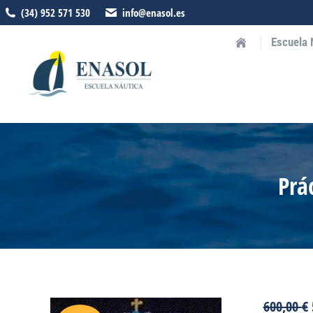
(34) 952 571 530
info@enasol.es
Escuela 
Prá
600,00
€