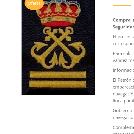
¡Oferta!
Compra e
Segurida
El precio 
correspond
Para solici
validez má
Informació
El Patrón 
embarcacio
navegación
linea para
Gobierno d
navegación
Complemen