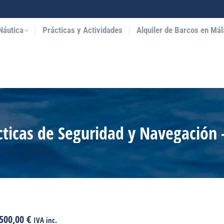
Náutica
Prácticas y Actividades
Alquiler de Barcos en Mál
cticas de Seguridad y Navegación 
El
El
500,00
€
IVA inc.