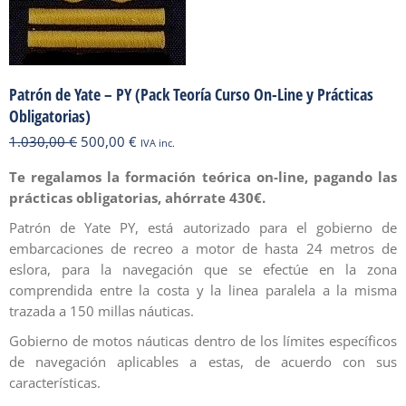
Patrón de Yate – PY (Pack Teoría Curso On-Line y Prácticas
Obligatorias)
El
El
1.030,00
€
500,00
€
IVA inc.
precio
precio
Te regalamos la formación teórica on-line, pagando las
original
actual
prácticas obligatorias, ahórrate 430€.
era:
es:
1.030,00 €.
500,00 €.
Patrón de Yate PY, está autorizado para el gobierno de
embarcaciones de recreo a motor de hasta 24 metros de
eslora, para la navegación que se efectúe en la zona
comprendida entre la costa y la linea paralela a la misma
trazada a 150 millas náuticas.
Gobierno de motos náuticas dentro de los límites específicos
de navegación aplicables a estas, de acuerdo con sus
características.