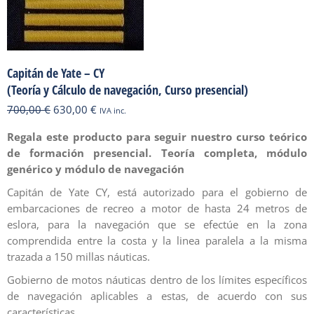
Capitán de Yate – CY
(Teoría y Cálculo de navegación, Curso presencial)
El
El
700,00
€
630,00
€
IVA inc.
precio
precio
Regala este producto para seguir nuestro curso teórico
original
actual
de formación presencial. Teoría completa, módulo
era:
es:
genérico y módulo de navegación
700,00 €.
630,00 €.
Capitán de Yate CY, está autorizado para el gobierno de
embarcaciones de recreo a motor de hasta 24 metros de
eslora, para la navegación que se efectúe en la zona
comprendida entre la costa y la linea paralela a la misma
trazada a 150 millas náuticas.
Gobierno de motos náuticas dentro de los límites específicos
de navegación aplicables a estas, de acuerdo con sus
características.