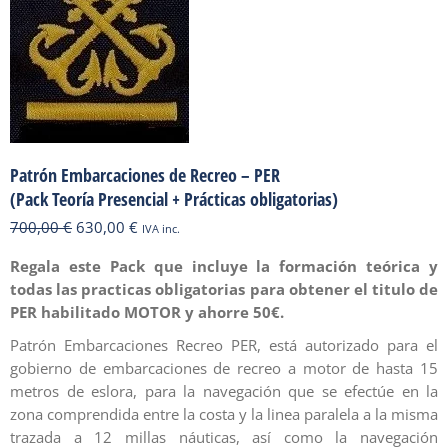
Patrón Embarcaciones de Recreo – PER
(Pack Teoría Presencial + Prácticas obligatorias)
El
El
700,00
€
630,00
€
IVA inc.
precio
precio
Regala este Pack que incluye la formación teórica y
original
actual
todas las practicas obligatorias para obtener el titulo de
era:
es:
PER habilitado MOTOR y ahorre 50€.
700,00 €.
630,00 €.
Patrón Embarcaciones Recreo PER, está autorizado para el
gobierno de embarcaciones de recreo a motor de hasta 15
metros de eslora, para la navegación que se efectúe en la
zona comprendida entre la costa y la linea paralela a la misma
trazada a 12 millas náuticas, así como la navegación