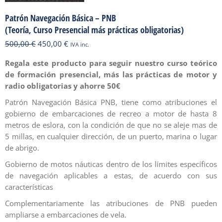
Patrón Navegación Básica – PNB
(Teoría, Curso Presencial más prácticas obligatorias)
El
El
500,00
€
450,00
€
IVA inc.
precio
precio
Regala este producto para seguir nuestro curso teórico
original
actual
de formación presencial, más las prácticas de motor y
era:
es:
radio obligatorias y ahorre 50€
500,00 €.
450,00 €.
Patrón Navegación Básica PNB, tiene como atribuciones el
gobierno de embarcaciones de recreo a motor de hasta 8
metros de eslora, con la condición de que no se aleje mas de
5 millas, en cualquier dirección, de un puerto, marina o lugar
de abrigo.
Gobierno de motos náuticas dentro de los límites específicos
de navegación aplicables a estas, de acuerdo con sus
características
Complementariamente las atribuciones de PNB pueden
ampliarse a embarcaciones de vela.