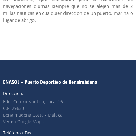
navegaciones diurnas siempre que no se alejen más de 2
millas náuticas en cualquier dirección de un puerto, marina o
lugar de abrigo.
ENASOL – Puerto Deportivo de Benalmádena
Dirección:
Edif. Centro Náutico, Local 16
C.P. 29630
Benalmádena Costa - Málaga
Ver en Google Maps
Teléfono / Fax: