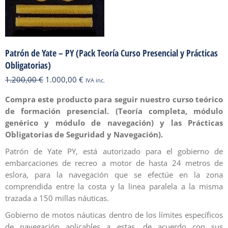
Patrón de Yate – PY (Pack Teoría Curso Presencial y Prácticas
Obligatorias)
El
El
1.200,00
€
1.000,00
€
IVA inc.
precio
precio
Compra este producto para seguir nuestro curso teórico
original
actual
de formación presencial. (Teoría completa, módulo
era:
es:
genérico y módulo de navegación) y las Prácticas
1.200,00 €.
1.000,00 €.
Obligatorias de Seguridad y Navegación).
Patrón de Yate PY, está autorizado para el gobierno de
embarcaciones de recreo a motor de hasta 24 metros de
eslora, para la navegación que se efectúe en la zona
comprendida entre la costa y la linea paralela a la misma
trazada a 150 millas náuticas.
Gobierno de motos náuticas dentro de los límites específicos
de navegación aplicables a estas, de acuerdo con sus