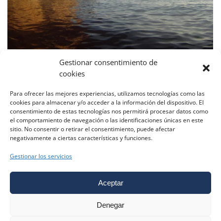
Gestionar consentimiento de
cookies
Travesía Benalmádena – Ibiza
Para ofrecer las mejores experiencias, utilizamos tecnologías como las
Titulaciones
,
Travesias
11/07/2018
cookies para almacenar y/o acceder a la información del dispositivo. El
Travesía Benalmádena – Ibiza El próximo miércoles
consentimiento de estas tecnologías nos permitirá procesar datos como
el comportamiento de navegación o las identificaciones únicas en este
día 25 de julio el Alborany (Dufour 425) pondrá
sitio. No consentir o retirar el consentimiento, puede afectar
rumbo a Ibiza (Puerto de San Antonio). Saldremos
negativamente a ciertas características y funciones.
sobre las 10 de la mañana y el resto, como no puede
ser de otra manera, dependerá de la meteo,
Gestionar los servicios
posiblemente con un primer tramo hasta Cartagena.
No obstante tenemos que…
Aceptar
Denegar